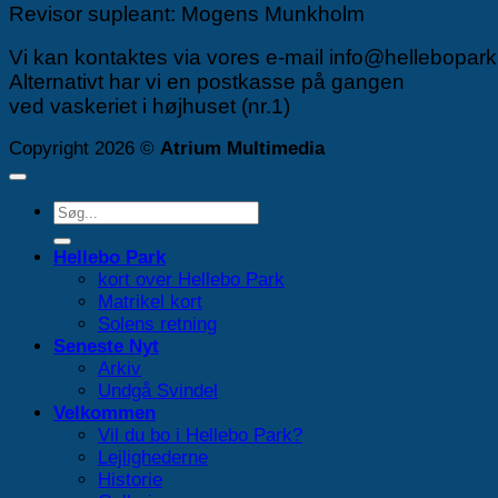
Revisor supleant: Mogens Munkholm
Vi kan kontaktes via vores e-mail info@hellebopark
Alternativt har vi en postkasse på gangen
ved vaskeriet i højhuset (nr.1)
Copyright 2026 ©
Atrium Multimedia
Hellebo Park
kort over Hellebo Park
Matrikel kort
Solens retning
Seneste Nyt
Arkiv
Undgå Svindel
Velkommen
Vil du bo i Hellebo Park?
Lejlighederne
Historie