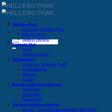
Fortsæt
til
indhold
Hellebo Park
kort over Hellebo Park
Matrikel kort
Solens retning
Seneste Nyt
Arkiv
Undgå Svindel
Velkommen
Vil du bo i Hellebo Park?
Lejlighederne
Historie
Galleri
Beboerrepræsentationen
Husorden
Vedtægter
Regnskab
Varmemesterens hjørne
Ja tak – til småt pap sammen med papir