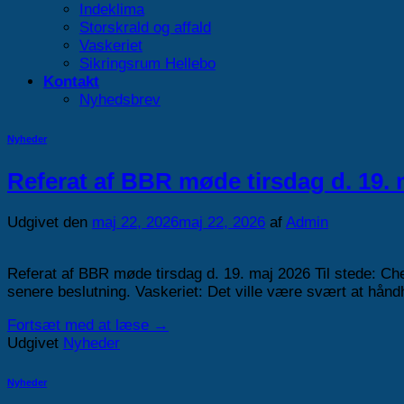
Indeklima
Storskrald og affald
Vaskeriet
Sikringsrum Hellebo
Kontakt
Nyhedsbrev
Nyheder
Referat af BBR møde tirsdag d. 19. 
Udgivet den
maj 22, 2026
maj 22, 2026
af
Admin
Referat af BBR møde tirsdag d. 19. maj 2026 Til stede: Che
senere beslutning. Vaskeriet: Det ville være svært at hån
Fortsæt med at læse
→
Udgivet
Nyheder
Nyheder