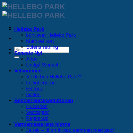
Fortsæt
til
indhold
Hellebo Park
kort over Hellebo Park
Matrikel kort
Solens retning
Seneste Nyt
Arkiv
Undgå Svindel
Velkommen
Vil du bo i Hellebo Park?
Lejlighederne
Historie
Galleri
Beboerrepræsentationen
Husorden
Vedtægter
Regnskab
Varmemesterens hjørne
Ja tak – til småt pap sammen med papir