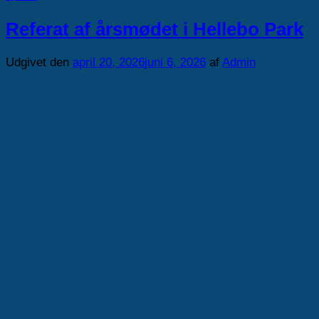
Referat af årsmødet i Hellebo Park
Udgivet den
april 20, 2026
juni 6, 2026
af
Admin