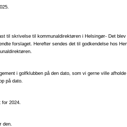
2025.
st til skrivelse til kommunaldirektøren i Helsingør- Det blev
dte forslaget. Herefter sendes det til godkendelse hos Hen
unaldirektøren.
ngement i golfklubben på den dato, som vi gerne ville afholde
op på dato.
 for 2024.
r den.