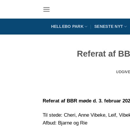
Fortsæt
til
indhold
HELLEBO PARK
SENESTE NYT
Referat af B
UDGIV
Referat af BBR møde d. 3. februar 20
Til stede: Cheri, Anne Vibeke, Leif, Vibe
Afbud: Bjarne og Rie